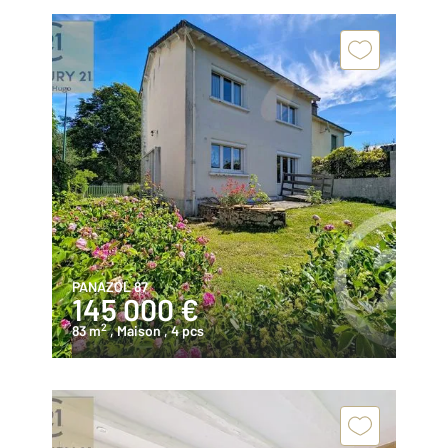
PANAZOL 87
145 000 €
2
83 m
, Maison
, 4 pcs