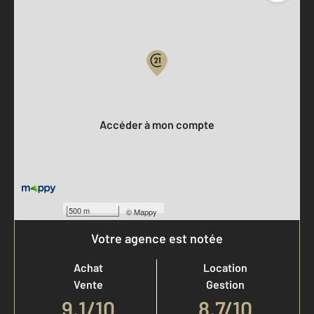
Parlons de vous, parlons biens
Votre compte :
Accéder à mon compte
500 m
©
Mappy
Votre agence est notée
Achat
Location
Vente
Gestion
9,1
/
10
8,7/10