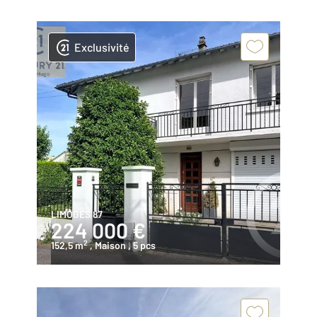
Exclusivité
LIMOGES 87
224 000 €
2
152,5 m
, Maison
, 5 pcs