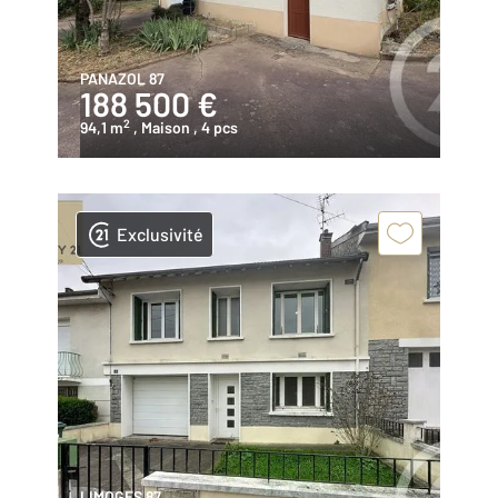
PANAZOL 87
188 500 €
2
94,1 m
, Maison
, 4 pcs
Exclusivité
LIMOGES 87