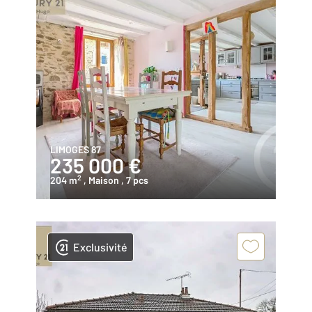
LIMOGES 87
235 000 €
2
204 m
, Maison
, 7 pcs
Exclusivité