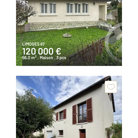
LIMOGES 87
120 000 €
2
56,0 m
, Maison
, 3 pcs