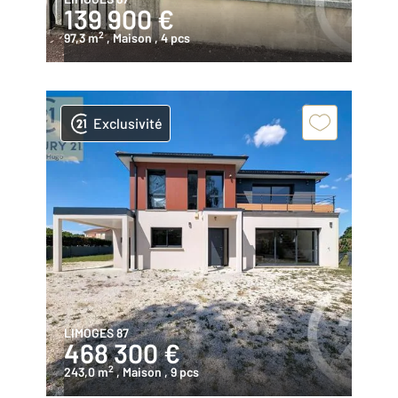
139 900 €
2
97,3 m
, Maison
, 4 pcs
Exclusivité
LIMOGES 87
468 300 €
2
243,0 m
, Maison
, 9 pcs