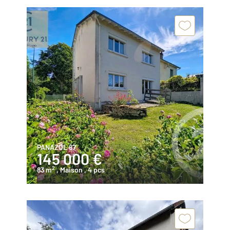
PANAZOL 87
145 000 €
2
83 m
, Maison
, 4 pcs