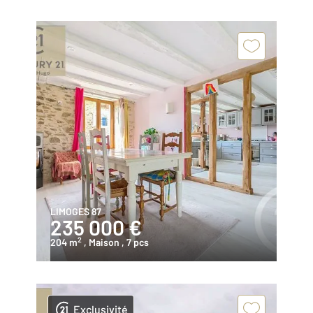
LIMOGES 87
235 000 €
2
204 m
, Maison
, 7 pcs
Exclusivité