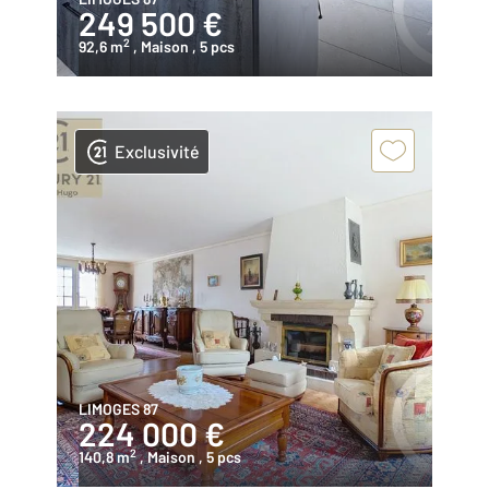
249 500 €
2
92,6 m
, Maison
, 5 pcs
Exclusivité
LIMOGES 87
224 000 €
2
140,8 m
, Maison
, 5 pcs