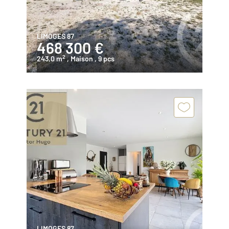
LIMOGES 87
468 300 €
2
243,0 m
, Maison
, 9 pcs
LIMOGES 87