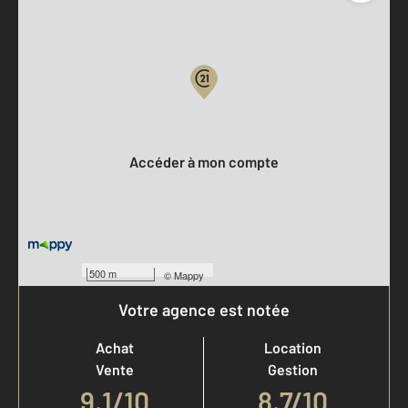
Parlons de vous, parlons biens
Votre compte :
Accéder à mon compte
500 m
©
Mappy
Votre agence est notée
Achat
Location
Vente
Gestion
9,1
/
10
8,7/10