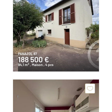
PANAZOL 87
188 500 €
2
94,1 m
, Maison
, 4 pcs