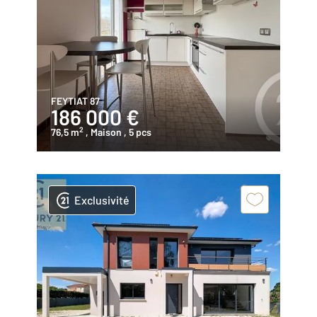
FEYTIAT 87
186 000 €
2
76,5 m
, Maison
, 5 pcs
Exclusivité