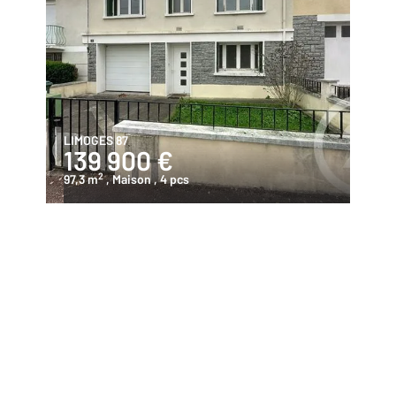
LIMOGES 87
139 900 €
2
97,3 m
, Maison
, 4 pcs