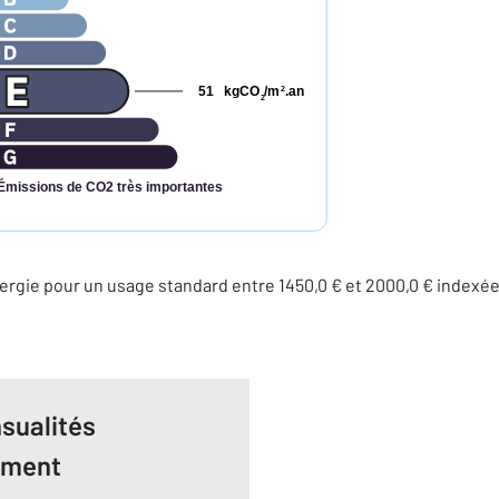
51
kgCO
/m
.an
2
2
Émissions de CO2 très importantes
rgie pour un usage standard entre 1450,0 € et 2000,0 € indexé
sualités
ement