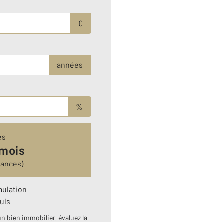
€
années
%
és
 mois
rances)
mulation
uls
n bien immobilier, évaluez la