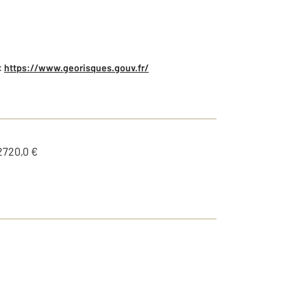
:
https://www.georisques.gouv.fr/
2720,0 €