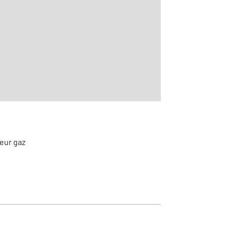
2
0
teur gaz