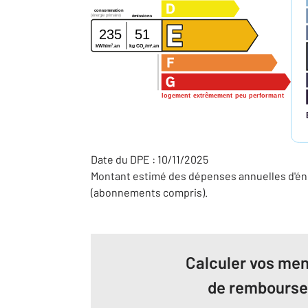
consommation
(énergie primaire)
émissions
235
51
2
2
kg CO
/m
.an
kWh/m
.an
2
logement extrêmement peu performant
Date du DPE : 10/11/2025
Montant estimé des dépenses annuelles d'éne
(abonnements compris).
Calculer vos men
de rembours