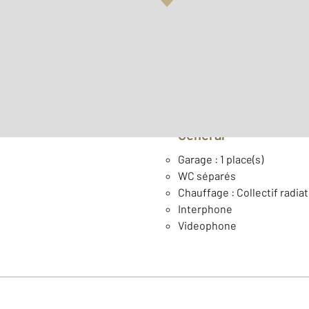
Surface habitable : 73,8 m
er
Étage : 1
Année construction : 197
Général
Garage : 1 place(s)
WC séparés
Chauffage : Collectif radia
Interphone
Videophone