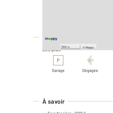
2
Surface totale : 73,8 m
Type d'appartement : F4
Nombre de pièces : 4
[Voir le détail]
Équipements
500 m
©
Mappy
Les plus
P
Garage
Dégagée
À savoir