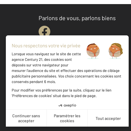
Parlons de vous, parlons biens
Votre agence est notée
Achat
Location
Vente
Gestion
9,1
/
10
8,7/10