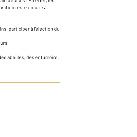
n d’épices ! En effet, les
osition reste encore à
nsi participer à l’élection du
eurs.
des abeilles, des enfumoirs,